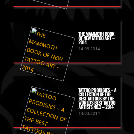
THE MAMMOTH BOOK
OF NEW TATTOO ART –
2014
14.03.2014
TATTOO PRODIGIES – A
COLLECTION OF THE
BEST TATTOOS BY THE
WORLD’S BEST TATTOO
ARTISTS NO.2 – 2014
14.03.2014