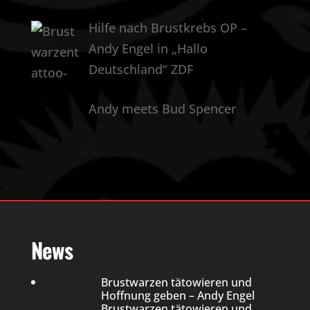
Hilfe nach Brustkrebs OP –
Andy Engel in „Hallo
Deutschland“ ZDF
Andy meets Bud Spencer
News
Brustwarzen tätowieren und
Hoffnung geben – Andy Engel
Brustwarzen tätowieren und