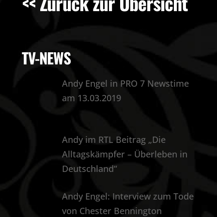
<< Zurück zur Übersicht
TV-NEWS
Andy Engel in PRO 7 Newstime
am 13.03.2019
Andy im RTL Beitrag „Die
Alltagskämpfer – Überleben in
Deutschland“
Andy Engel: Interview zum Tode
von Chester Bennington