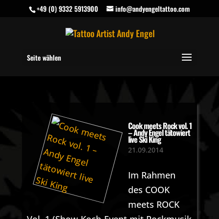
+49 (0) 9332 5913900
info@andyengeltattoo.com
Seite wählen
Cook meets Rock vol. 1
– Andy Engel tätowiert
live Ski King
21.09.2014
Im Rahmen
des COOK
meets ROCK