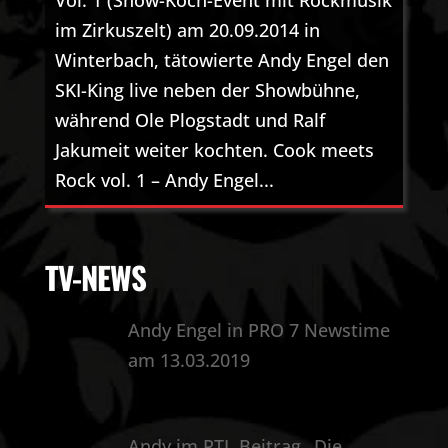
Vol. 1 (Show-Koch-Event mit Rockmusik
im Zirkuszelt) am 20.09.2014 in
Winterbach, tätowierte Andy Engel den
SKI-King live neben der Showbühne,
während Ole Plogstadt und Ralf
Jakumeit weiter kochten. Cook meets
Rock vol. 1 – Andy Engel...
TV-NEWS
Andy Engel in PRO 7 Newstime
am 13.03.2019
Andy im RTL Beitrag „Die