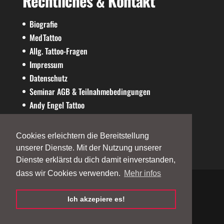
Rechtliches & Kontakt
Biografie
MedTattoo
Allg. Tattoo-Fragen
Impressum
Datenschutz
Seminar AGB & Teilnahmebedingungen
Andy Engel Tattoo
AE-SHOP
Cookies erleichtern die Bereitstellung
unserer Dienste. Mit der Nutzung unserer
Dienste erklärst du dich damit einverstanden,
dass wir Cookies verwenden.
Mehr infos
Ich akzepiere es!
©2026
andy-engel.com
| Powered by
Andy
Engel
| Designed by
Fallix Websolution