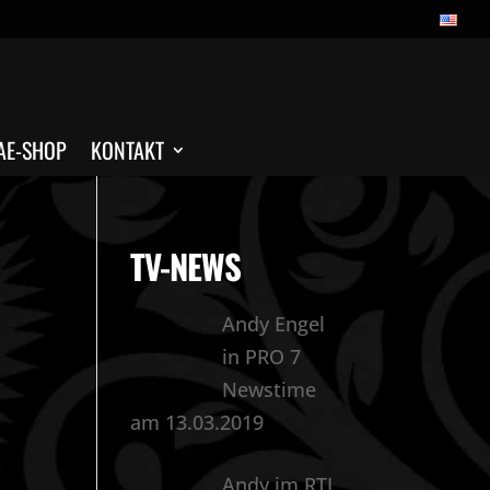
AE-SHOP
KONTAKT
TV-NEWS
Andy Engel
in PRO 7
Newstime
am 13.03.2019
Andy im RTL