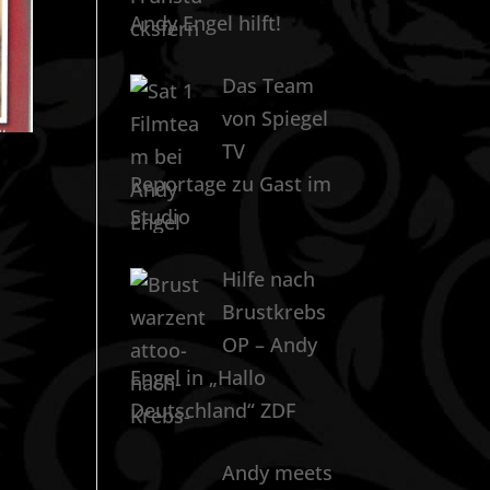
Andy Engel hilft!
Das Team
von Spiegel
TV
Reportage zu Gast im
Studio
Hilfe nach
Brustkrebs
OP – Andy
Engel in „Hallo
Deutschland“ ZDF
Andy meets