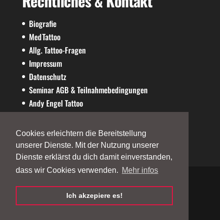
Rechtliches & Kontakt
Biografie
MedTattoo
Allg. Tattoo-Fragen
Impressum
Datenschutz
Seminar AGB & Teilnahmebedingungen
Andy Engel Tattoo
AE-SHOP
Cookies erleichtern die Bereitstellung
unserer Dienste. Mit der Nutzung unserer
Dienste erklärst du dich damit einverstanden,
dass wir Cookies verwenden.
Mehr infos
Ich akzepiere es!
©2026
andy-engel.com
| Powered by
Andy
Engel
| Designed by
Fallix Websolution