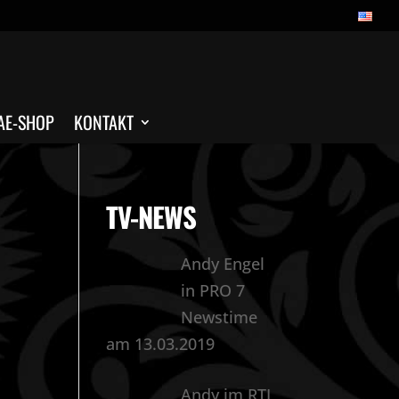
AE-SHOP
KONTAKT
TV-NEWS
Andy Engel
in PRO 7
Newstime
am 13.03.2019
Andy im RTL