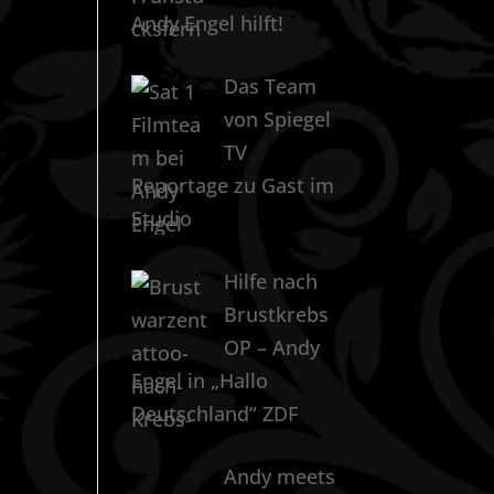
Andy Engel hilft!
Das Team
von Spiegel
TV
Reportage zu Gast im
Studio
Hilfe nach
Brustkrebs
OP – Andy
Engel in „Hallo
Deutschland“ ZDF
Andy meets