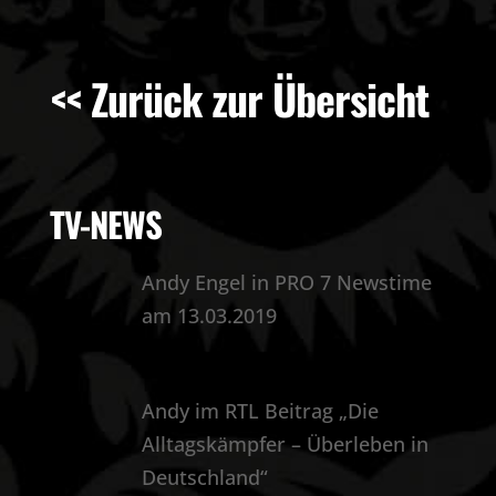
<< Zurück zur Übersicht
TV-NEWS
Andy Engel in PRO 7 Newstime
am 13.03.2019
Andy im RTL Beitrag „Die
Alltagskämpfer – Überleben in
Deutschland“