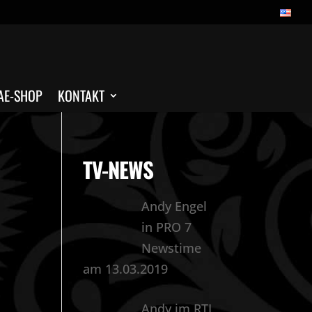
AE-SHOP
KONTAKT
TV-NEWS
Andy Engel
in PRO 7
Newstime
am 13.03.2019
Andy im RTL