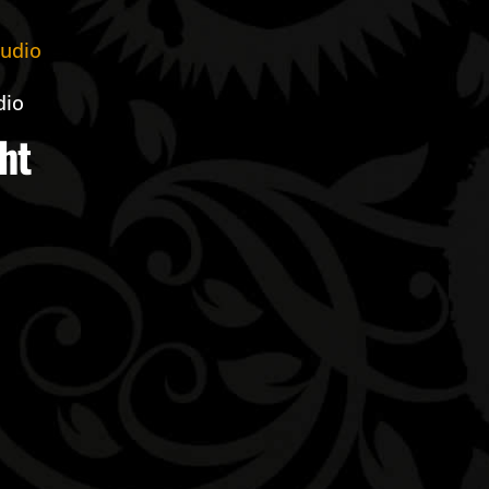
dio
ht