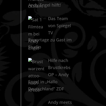
Andy Engel hilft!
Das Team
von Spiegel
TV
Reportage zu Gast im
Studio
Hilfe nach
Brustkrebs
OP – Andy
Engel in „Hallo
Deutschland“ ZDF
Andy meets