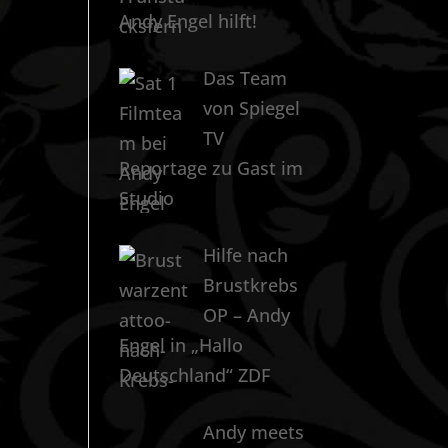
Andy Engel hilft!
Das Team
von Spiegel
TV
Reportage zu Gast im
Studio
Hilfe nach
Brustkrebs
OP – Andy
Engel in „Hallo
Deutschland“ ZDF
Andy meets