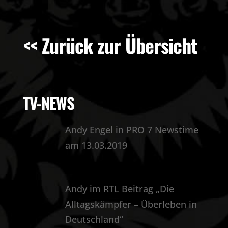
<< Zurück zur Übersicht
TV-NEWS
Andy Engel in PRO 7 Newstime
am 13.03.2019
Andy im RTL Beitrag „Die
Alltagskämpfer – Überleben in
Deutschland“