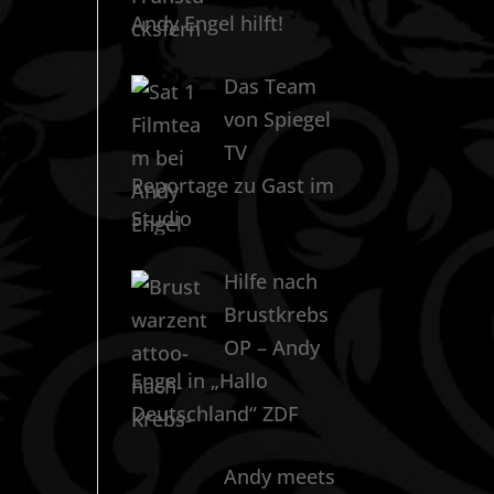
Andy Engel hilft!
Das Team
von Spiegel
TV
Reportage zu Gast im
Studio
Hilfe nach
Brustkrebs
OP – Andy
Engel in „Hallo
Deutschland“ ZDF
Andy meets