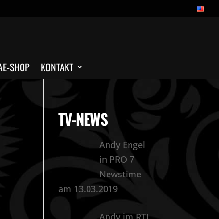
AE-SHOP
KONTAKT
TV-NEWS
Andy Engel
in PRO 7
Newstime
am 13.03.2019
Andy im RTL