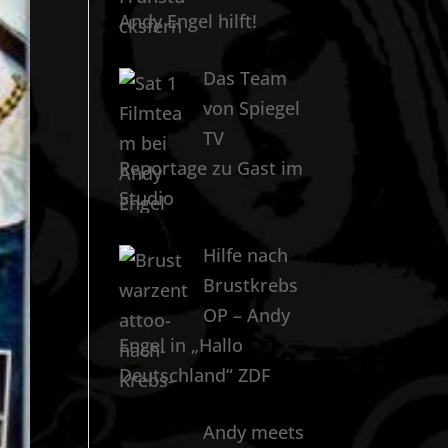
Andy Engel hilft!
Das Team
von Spiegel
TV
Reportage zu Gast im
Studio
Hilfe nach
Brustkrebs
OP – Andy
Engel in „Hallo
Deutschland“ ZDF
Andy meets