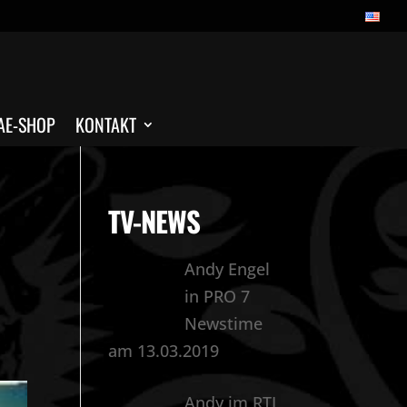
AE-SHOP
KONTAKT
TV-NEWS
Andy Engel
in PRO 7
Newstime
am 13.03.2019
Andy im RTL